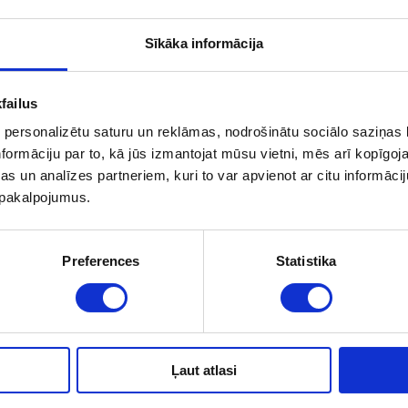
Sīkāka informācija
failus
 personalizētu saturu un reklāmas, nodrošinātu sociālo saziņas l
formāciju par to, kā jūs izmantojat mūsu vietni, mēs arī kopīgo
s un analīzes partneriem, kuri to var apvienot ar citu informācij
Закрыт
Mārupe
u pakalpojumus.
откроет
Pededzes iela 10
Понедел
Пятница
Google maps
Preferences
Statistika
19:00
+371 25747434
Суббота
+371 27887893
Воскрес
marupe@abdental.lv
Закрыт
Ļaut atlasi
Вас встретят