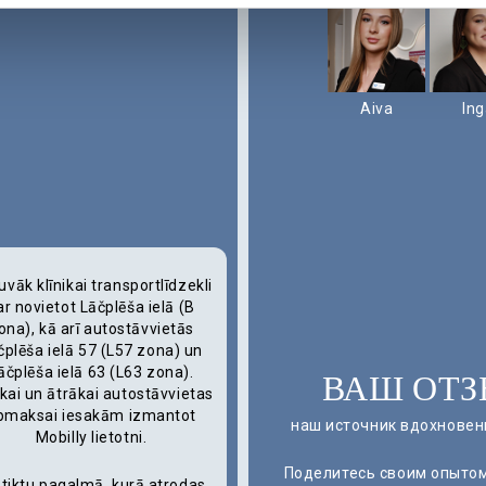
Aiva
In
uvāk klīnikai transportlīdzekli
ar novietot Lāčplēša ielā (B
ona), kā arī autostāvvietās
čplēša ielā 57 (L57 zona) un
āčplēša ielā 63 (L63 zona).
ВАШ ОТЗ
kai un ātrākai autostāvvietas
pmaksai iesakām izmantot
наш источник вдохновен
Mobilly lietotni.
Поделитесь своим опытом
 tiktu pagalmā, kurā atrodas