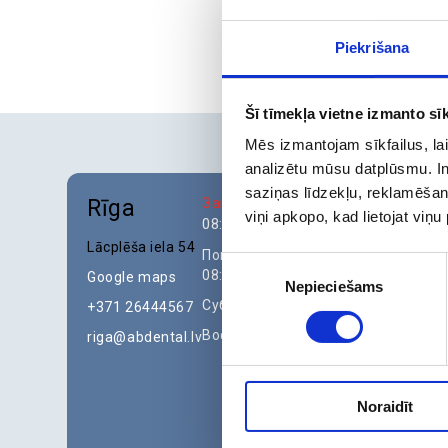
Piekrišana
Šī tīmekļa vietne izmanto sīk
Mēs izmantojam sīkfailus, lai
analizētu mūsu datplūsmu. In
saziņas līdzekļu, reklamēšana
Закрыто
- откроется в
Rīga
viņi apkopo, kad lietojat viņ
08:30
Lācplēša iela 54
Понедельник - Пятница:
Piekrišanas
08:30-19:30
Google maps
Nepieciešams
izvēle
Суббота: Закрыто
+371 26444567
Воскресенье: Закрыто
riga@abdental.lv
Noraidīt