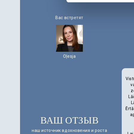
Вас встретят
Oļesja
Vist
v
z
Lā
L
Ērtā
a
ВАШ ОТЗЫВ
наш источник вдохновения и роста
Lai