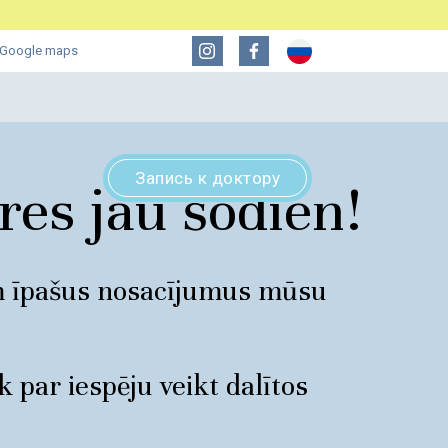
Google maps
циальное предложение!
Акция у новых специалистов!
Запись к доктору
res jau šodien!
онка из циркония - 500 €
Особое предложение
m īpašus nosacījumus mūsu
sam
 par iespēju veikt dalītos