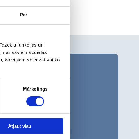
Par
īdzekļu funkcijas un
jam ar saviem sociālās
u, ko viņiem sniedzat vai ko
о
-
ся в 09:00
ьник -
: 09:00-
Mārketings
: 10:00-18:00
енье:
о
Atļaut visu