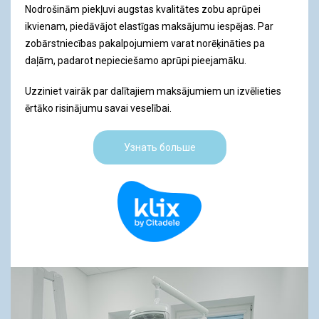
Nodrošinām piekļuvi augstas kvalitātes zobu aprūpei
ikvienam, piedāvājot elastīgas maksājumu iespējas. Par
zobārstniecības pakalpojumiem varat norēķināties pa
daļām, padarot nepieciešamo aprūpi pieejamāku.
Uzziniet vairāk par dalītajiem maksājumiem un izvēlieties
ērtāko risinājumu savai veselībai.
Узнать больше