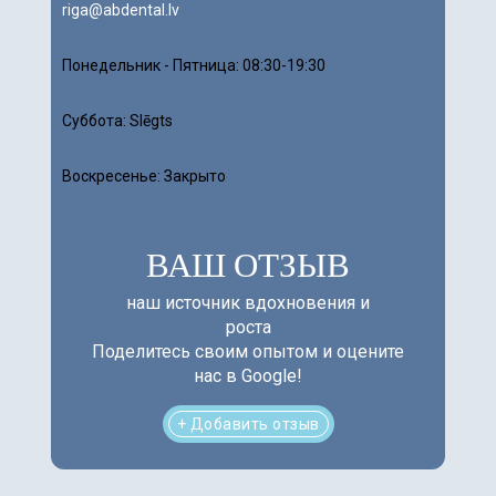
riga@abdental.lv
Понедельник - Пятница:
08:30-19:30
Суббота:
Slēgts
Воскресенье: Закрыто
ВАШ ОТЗЫВ
наш источник вдохновения и
роста
Поделитесь своим опытом и оцените
нас в Google!
+ Добавить отзыв