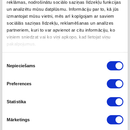
reklāmas, nodrošinātu sociālo saziņas līdzekļu funkcijas
Цены стоматологические услуги
un analizētu mūsu datplūsmu. Informāciju par to, kā jūs
izmantojat mūsu vietni, mēs arī kopīgojam ar saviem
sociālās saziņas līdzekļu, reklamēšanas un analīzes
partneriem, kuri to var apvienot ar citu informāciju, ko
Консультация и диагностика
EUR
viņiem sniedzat vai ko viņi apkopo, kad lietojat viņu
pakalpojumus.
Консультация
65.00
30 минут
Piekrišanas
Контрольный визит
47.00
Nepieciešams
izvēle
Протяженность до 15 минут
Консультация имплантолога, протезиста или
70.00
Preferences
ортодонта
Консультация или ознакомительный визит
65.00
Statistika
для ребенка
Ortodontijas speciālista konsultācija
50.00
Mārketings
nepilgadīgam pacientam