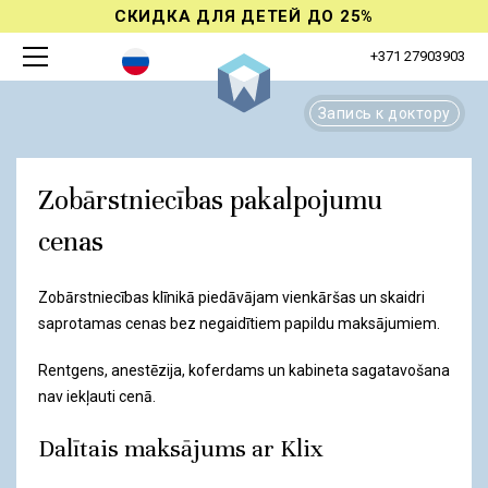
СКИДКА ДЛЯ ДЕТЕЙ ДО 25%
+371 27903903
Запись к доктору
Zobārstniecības pakalpojumu
cenas
Zobārstniecības klīnikā piedāvājam vienkāršas un skaidri
saprotamas cenas bez negaidītiem papildu maksājumiem.
Rentgens, anestēzija, koferdams un kabineta sagatavošana
nav iekļauti cenā.
Dalītais maksājums ar Klix