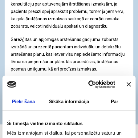
konsultāciju par aptuvenajām ārstēšanas izmaksām, ja
pacients precīzi spēj aprakstīt problēmu, tomēr jāņem vērā,
ka gala ārstēšanas izmaksas saskaņā ar cenrādi nosaka
zobārsts, veicot individuālu apskati un diagnostiku.
Sarežģītas un apjomīgas ārstēšanas gadījumā zobārsts
izstrādā un prezentē pacientam individuālu un detalizētu
ārstēšanas plānu, kas ietver visu nepieciešamo informāciju
lēmuma pieņemšanai: plānotās procedūras, ārstēšanas
posmus un ilgumu, kā arī precīzas izmaksas.
Раздельный платеж
Специальные
Piekrišana
Sīkāka informācija
Par
предложения
Šī tīmekļa vietne izmanto sīkfailus
Mēs izmantojam sīkfailus, lai personalizētu saturu un