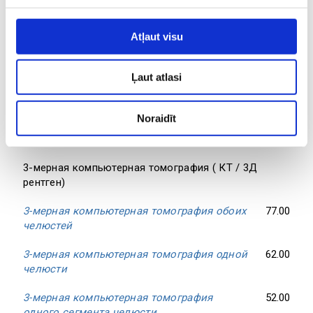
Ortodontijas kontroles vizīte
45.00
Atļaut visu
Консультация специалиста, включающая
75.00
минимальную процедуру
Ļaut atlasi
Составление плана лечения
80.00
Диагностические модели
79.00
Noraidīt
Латеральная цефалометрия
39.00
3-мерная компьютерная томография ( КТ / 3Д
рентген)
3-мерная компьютерная томография обоих
77.00
челюстей
3-мерная компьютерная томография одной
62.00
челюсти
3-мерная компьютерная томография
52.00
одного сегмента челюсти