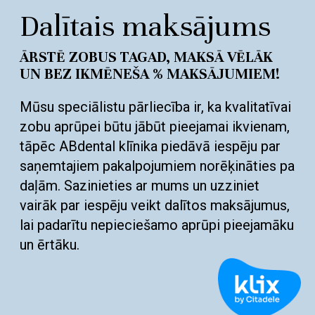
Dalītais maksājums
ĀRSTĒ ZOBUS TAGAD, MAKSĀ VĒLĀK
UN BEZ IKMĒNEŠA % MAKSĀJUMIEM!
Mūsu speciālistu pārliecība ir, ka kvalitatīvai
zobu aprūpei būtu jābūt pieejamai ikvienam,
tāpēc ABdental klīnika piedāvā iespēju par
saņemtajiem pakalpojumiem norēķināties pa
daļām. Sazinieties ar mums un uzziniet
vairāk par iespēju veikt dalītos maksājumus,
lai padarītu nepieciešamo aprūpi pieejamāku
un ērtāku.