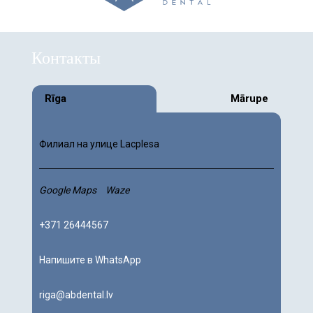
Контакты
Rīga
Mārupe
Филиал на улице Lacplesa
Google Maps
Waze
+371 26444567
Напишите в WhatsApp
riga@abdental.lv