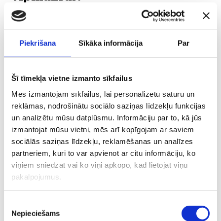
- Jums jābūt mūsu klīnikas pacientam;
- Jums jābūt Latvijas Republikas
Piekrišana
Sīkāka informācija
Par
pastāvīgajam iedzīvotājam;
Šī tīmekļa vietne izmanto sīkfailus
- Jums jābūt pastāvīgiem ikmēneša
Mēs izmantojam sīkfailus, lai personalizētu saturu un
ienākumiem;
reklāmas, nodrošinātu sociālo saziņas līdzekļu funkcijas
un analizētu mūsu datplūsmu. Informāciju par to, kā jūs
- Jums jābūt vecumā no 18 līdz 80 gadiem.
izmantojat mūsu vietni, mēs arī kopīgojam ar saviem
sociālās saziņas līdzekļu, reklamēšanas un analīzes
partneriem, kuri to var apvienot ar citu informāciju, ko
Kā Saņemt Tīkla Saiti, Lai
viņiem sniedzat vai ko viņi apkopo, kad lietojat viņu
Pieteiktos Klix Pay Later?
pakalpojumus.
- Nosūtiet pieprasījumu uz mūsu klīnikas e-
Piekrišanas
pasta adresi
marupe@abdental.lv
,
Nepieciešams
izvēle