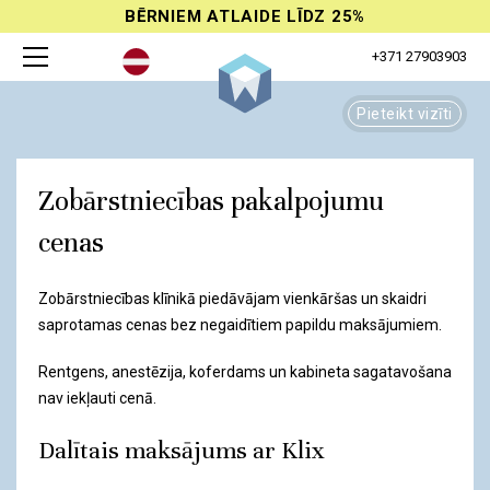
BĒRNIEM ATLAIDE LĪDZ 25%
+371 27903903
Pieteikt vizīti
Zobārstniecības pakalpojumu
cenas
Zobārstniecības klīnikā piedāvājam vienkāršas un skaidri
saprotamas cenas bez negaidītiem papildu maksājumiem.
Rentgens, anestēzija, koferdams un kabineta sagatavošana
nav iekļauti cenā.
Dalītais maksājums ar Klix