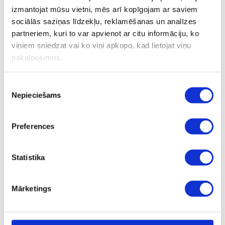
izmantojat mūsu vietni, mēs arī kopīgojam ar saviem
Zobārstniecības pakalpojumu cenas
sociālās saziņas līdzekļu, reklamēšanas un analīzes
partneriem, kuri to var apvienot ar citu informāciju, ko
viņiem sniedzat vai ko viņi apkopo, kad lietojat viņu
pakalpojumus.
Konsultācija un diagnostika
EUR
Konsultācija
65.00
Piekrišanas
30 minūtes
Nepieciešams
izvēle
Kontroles vizīte
47.00
Līdz 15 minūtēm
Preferences
Implantoloģijas, protezēšanas vai ortodontijas
70.00
speciālista konsultācija
Statistika
45 minūtes
Iepazīšanās vizīte un apskate bērnam, mutes
65.00
Mārketings
dobuma individuālas higiēnas apmācība
Ortodontijas speciālista konsultācija
50.00