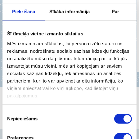
Piekrišana
Sīkāka informācija
Par
Šī tīmekļa vietne izmanto sīkfailus
Mēs izmantojam sīkfailus, lai personalizētu saturu un
5 star review
reklāmas, nodrošinātu sociālo saziņas līdzekļu funkcijas
From Danute
un analizētu mūsu datplūsmu. Informāciju par to, kā jūs
Facebook
izmantojat mūsu vietni, mēs arī kopīgojam ar saviem
sociālās saziņas līdzekļu, reklamēšanas un analīzes
partneriem, kuri to var apvienot ar citu informāciju, ko
viņiem sniedzat vai ko viņi apkopo, kad lietojat viņu
pakalpojumus.
Piekrišanas
Nepieciešams
izvēle
Preferences