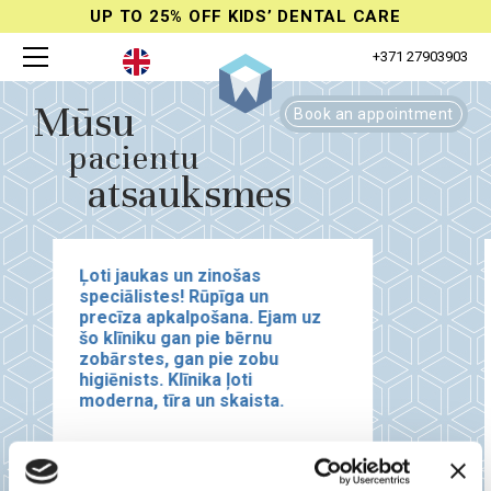
UP TO 25% OFF KIDS’ DENTAL CARE
+371 27903903
Mūsu
Book an appointment
pacientu
atsauksmes
Ļoti jaukas un zinošas
speciālistes! Rūpīga un
precīza apkalpošana. Ejam uz
šo klīniku gan pie bērnu
zobārstes, gan pie zobu
higiēnists. Klīnika ļoti
moderna, tīra un skaista.