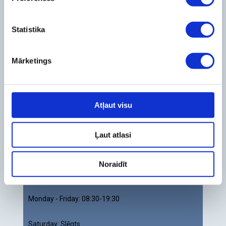
Contact us
Statistika
Rīga
Mārupe
Mārketings
Branch in Lacplesa street
Google Maps
Waze
Atļaut visu
+371 26444567
Ļaut atlasi
DM in WhatsApp
Noraidīt
riga@abdental.lv
Monday - Friday:
08:30-19:30
Saturday:
Slēgts